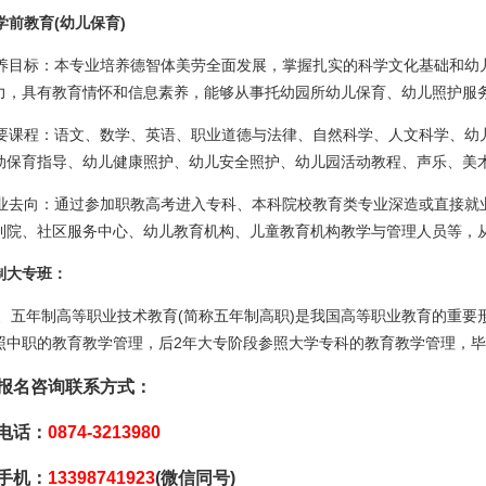
学前教育(幼儿保育)
目标：本专业培养德智体美劳全面发展，掌握扎实的科学文化基础和幼
力，具有教育情怀和信息素养，能够从事托幼园所幼儿保育、幼儿照护服
课程：语文、数学、英语、职业道德与法律、自然科学、人文科学、幼
动保育指导、幼儿健康照护、幼儿安全照护、幼儿园活动教程、声乐、美
去向：通过参加职教高考进入专科、本科院校教育类专业深造或直接就
利院、社区服务中心、幼儿教育机构、儿童教育机构教学与管理人员等，
制大专班：
、五年制高等职业技术教育(简称五年制高职)是我国高等职业教育的重要形
照中职的教育教学管理，后2年大专阶段参照大学专科的教育教学管理，
报名咨询联系方式：
电话：
0874-3213980
手机：
13398741923
(微信同号)