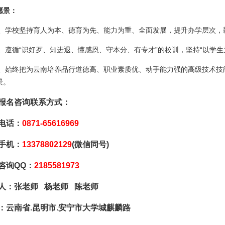
愿景：
、学校坚持育人为本、德育为先、能力为重、全面发展，提升办学层次，
、遵循“识好歹、知进退、懂感恩、守本分、有专才”的校训，坚持“以学生
、始终把为云南培养品行道德高、职业素质优、动手能力强的高级技术技
景。
报名咨询联系方式：
电话：
0871-65616969
手机：
13378802129
(微信同号)
咨询QQ：
2185581973
人：张老师 杨老师 陈老师
：云南省.昆明市.安宁市大学城麒麟路